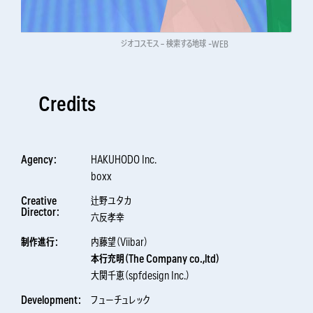
ジオコスモス – 検索する地球 -WEB
Credits
Agency：
HAKUHODO Inc.
boxx
Creative
辻野ユタカ
Director：
六反孝幸
制作進行：
内藤望（Viibar）
本行充明（The Company co.,ltd）
大関千恵（spfdesign Inc.）
Development：
フューチュレック