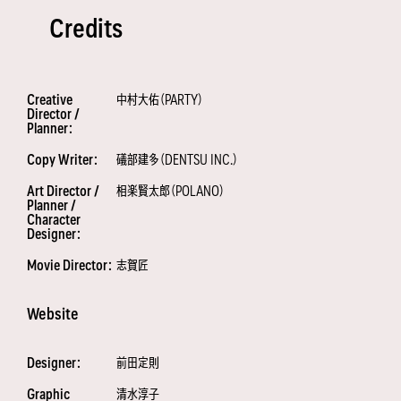
Credits
Creative
中村大佑（PARTY）
Director /
Planner：
Copy Writer：
礒部建多（DENTSU INC.）
Art Director /
相楽賢太郎（POLANO）
Planner /
Character
Designer：
Movie Director：
志賀匠
Website
Designer：
前田定則
Graphic
清水淳子