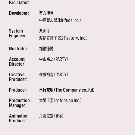
Facilitator：
Developer：
有方伸晃
中島賢志郎（kirifuda inc.）
System
栗山淳
Engineer：
渡部安紗子（S2 Factory, Inc.）
Illustrator：
加納徳博
Account
中山裕之（PARTY）
Director：
Creative
佐藤裕馬（PARTY）
Producer：
Producer：
本行充明（The Company co.,ltd）
Production
大関千恵（spfdesign Inc.）
Manager：
Animation
丹羽克宏（まる）
Producer：