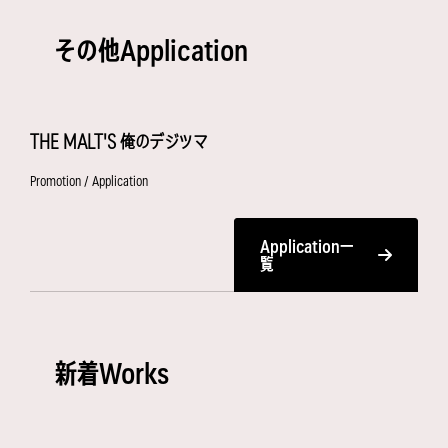
その他Application
THE MALT'S 俺のデジツマ
Promotion / Application
Application一
覧
新着Works