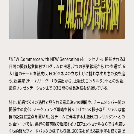
「NEW Commerce with NEW Generation」をコンセプトに開催される3
日間の擬似起業体験プログラムに密着。7つの事業領域から1つを選び、5
人1組のチームを結成し、ECビジネスの立ち上げに挑む学生たちの姿を追
う。起業家（チームリーダー）の選出から、上級ECコンサルタントとの対話、
最終プレゼンテーションまでの3日間の成長過程を記録している。
特に、組織づくりの過程で見られる意思決定の瞬間や、チームメンバー間の
関係性の変化、マーケティング戦略を練り上げていく様子など、リアルな奮
闘の記録に重点を置いた。各チームに伴走する上級ECコンサルタントとの
対話シーンでは、業界の最前線で活躍するプロフェッショナルならではの厳し
くも的確なフィードバックの様子も収録。200倍を超える競争率を経て選ば