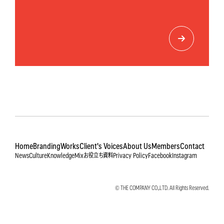
Home
Branding
Works
Client's Voices
About Us
Members
Contact
News
Culture
Knowledge
Mix
お役立ち資料
Privacy Policy
Facebook
Instagram
© THE COMPANY CO.,LTD. All Rights Reserved.