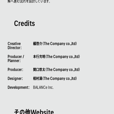
解へ進む流れを設計しています。
Credits
Creative
橘啓介（The Company co.,ltd）
Director：
Producer /
本行充明（The Company co.,ltd）
Planner：
Producer：
関口悠太（The Company co.,ltd）
Designer：
相村満（The Company co.,ltd）
Development：
BALANCe Inc.
その他Website