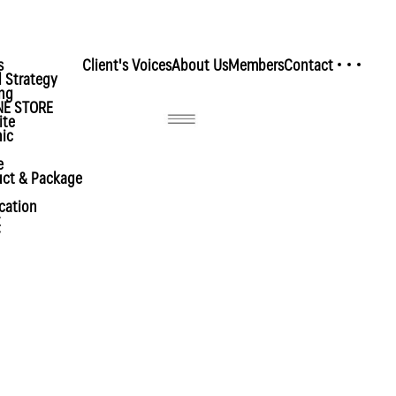
s
Client's Voices
About Us
Members
Contact
Open
 Strategy
ng
NE STORE
ite
ic
e
uct & Package
cation
t