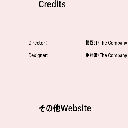
Credits
Director：
橘啓介（The Company c
Designer：
相村満（The Company c
その他Website