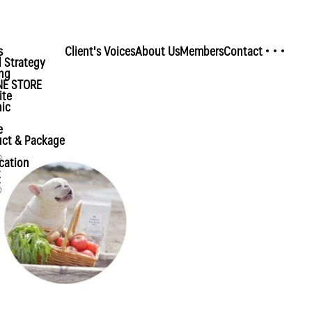
s
Client's Voices
About Us
Members
Contact
Open
 Strategy
ng
NE STORE
ite
ic
e
uct & Package
cation
t