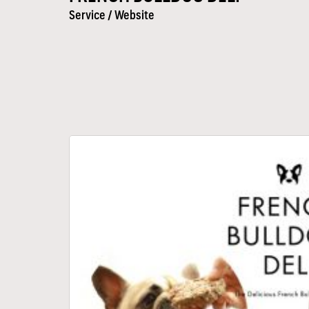
Service /
Website