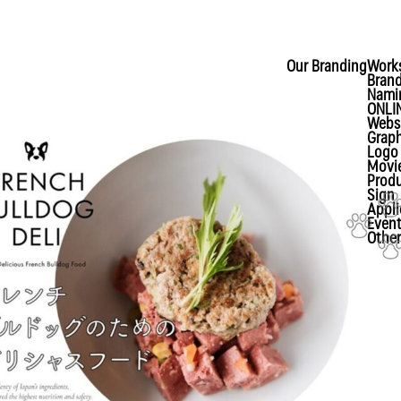
Our Branding
Work
Brand
Nami
ONLI
Webs
Graph
Logo
Movi
Prod
Sign
Appli
Even
Other