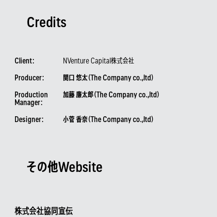
Credits
Client：
NVenture Capital株式会社
Producer：
関口 悠太（The Company co.,ltd）
Production
加藤 廉太郎（The Company co.,ltd）
Manager：
Designer：
小菅 香奈（The Company co.,ltd）
その他Website
株式会社協同宣伝