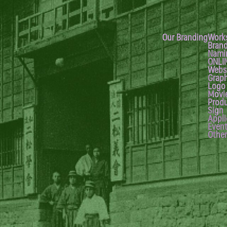
Our Branding
Work
Brand
Nami
ONLI
Webs
Graph
Logo
Movi
Prod
Sign
Appli
Even
Other