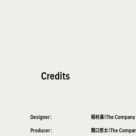
Credits
Designer：
相村満（The Company c
Producer：
関口悠太（The Company 