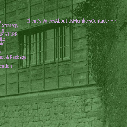
s
Client's Voices
About Us
Members
Contact
Open
 Strategy
ng
NE STORE
ite
ic
e
uct & Package
cation
t