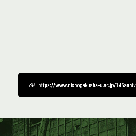
https://www.nishogakusha-u.ac.jp/145anniv