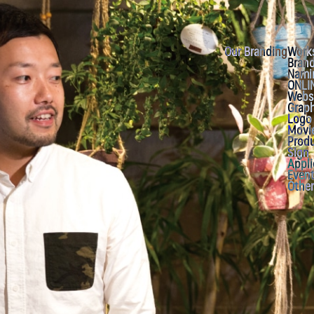
Our Branding
Work
Brand
Nami
ONLI
Webs
Graph
Logo
Movi
Prod
Sign
Appli
Even
Other