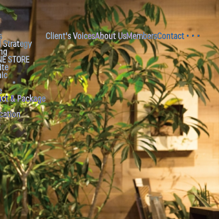
s
Client's Voices
About Us
Members
Contact
Open
 Strategy
ng
NE STORE
ite
ic
e
uct & Package
cation
t