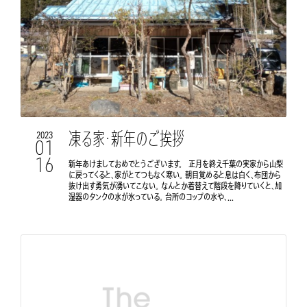
凍る家・新年のご挨拶
2023
01
16
新年あけましておめでとうございます。 正月を終え千葉の実家から山梨
に戻ってくると、家がとてつもなく寒い。 朝目覚めると息は白く、布団から
抜け出す勇気が湧いてこない。 なんとか着替えて階段を降りていくと、加
湿器のタンクの水が氷っている。 台所のコップの水や、...