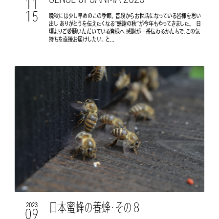
11
15
晩秋には少し早めのこの季節。 普段からお世話になっている皆様を思い
出し ありがとうを伝えたくなる”感謝の秋”が今年もやってきました。 日
頃よりご愛顧いただいている皆様へ 感謝が一番伝わるかたちで、この気
持ちを直接お届けしたい。 と...
日本蜜蜂の養蜂・その８
2023
09