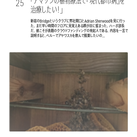
「アマゾンの植物療法で『現代都市病』を
25
治療したい！」
新宿のBridgeというクラブに弊社関口とAdrian Sherwoodを見に行っ
た。 まだ早い時間のフロアに見覚えある顔が目に留まった。 ハーポ部長
だ。 彼こそが表題のクラウドファンディングの発起人である。 内容を一言で
説明すると、ペルーでアヤワスカを飲んで脱薬したいの...