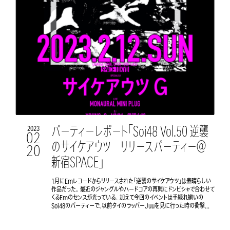
パーティーレポート「Soi48 Vol.50 逆襲
2023
02
のサイケアウツ リリースパーティー＠
20
新宿SPACE」
1月にEmレコードからリリースされた「逆襲のサイケアウツ」は素晴らしい
作品だった。 最近のジャングルやハードコアの再興にドンピシャで合わせて
くるEmのセンスが光っている。 加えて今回のイベントは手練れ揃いの
Soi48のパーティーで、以前タイのラッパーJuuを見に行った時の衝撃...