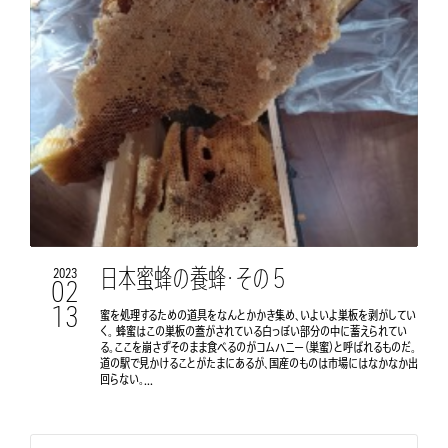
日本蜜蜂の養蜂・その５
2023
02
13
蜜を処理するための道具をなんとかかき集め、いよいよ巣板を剥がしてい
く。 蜂蜜はこの巣板の蓋がされている白っぽい部分の中に蓄えられてい
る。ここを崩さずそのまま食べるのがコムハニー（巣蜜）と呼ばれるものだ。
道の駅で見かけることがたまにあるが、国産のものは市場にはなかなか出
回らない。...