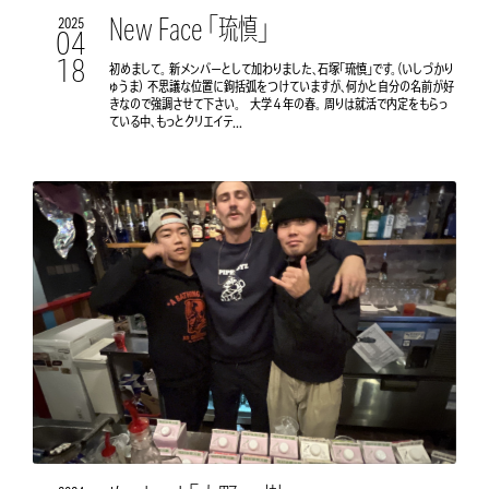
New Face 「琉慎」
2025
04
18
初めまして。 新メンバーとして加わりました、石塚「琉慎」です。（いしづかり
ゅうま） 不思議な位置に鉤括弧をつけていますが、何かと自分の名前が好
きなので強調させて下さい。 大学４年の春。 周りは就活で内定をもらっ
ている中、もっとクリエイテ...