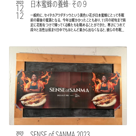
日本蜜蜂の養蜂・その９
2023
12
12
一般的に、セイタカアワダチソウという黄色い花が日本蜜蜂にとって冬眠
前の最後の蜜源となる。 今年は暖かかったこともあり、11月の初旬まで両
足に花粉をつけて帰ってくる蜂たちを眺めることができた。 寒さにつれて
段々と活性は弱まり日中でもほとんど巣から出なくなると、彼らの冬眠...
SENSE of SANMA 2023
2023