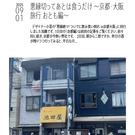
悪縁切ってあとは食うだけ 〜京都・大阪
2025
09
旅行 おとも編〜
01
デザイナー小菅の「悪縁絶ツ！ついでに飲み食い倒れ in京都大阪」に同行
しました加藤です。 1日目の〈京都編〉は前回の記事をご覧ください。前々
回に続き、京都が今熱い弊社です。 2日目。朝から二郎ですか。 昨日の酒
が残りつつ行ってみると、平日なの...