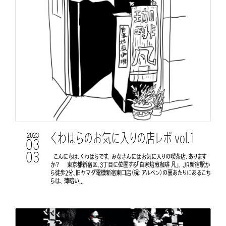
くわはらのお気に入りの店レポ vol.1
2023
03
03
こんにちは、くわはらです。 みなさんにはお気に入りの喫茶店、あります
か？ 東京都新宿区、3丁目に位置する「自家焙煎珈琲 凡」。 JR新宿駅か
ら徒歩2分、旧ヤマダ電機新宿東口店（現：アルペン）の裏あたりにあるこち
らは、 薄暗い...