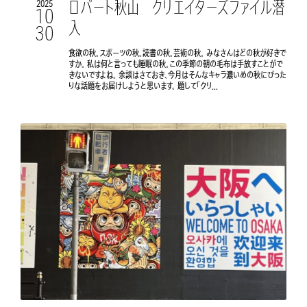
ロバート秋山 クリエイターズファイル潜
2025
10
入
30
食欲の秋。スポーツの秋。読書の秋。芸術の秋。 みなさんはどの秋が好きで
すか。 私は何と言っても睡眠の秋。この季節の朝の毛布は手放すことがで
きないですよね。 余談はさておき、今月はそんなキャラ濃いめの秋にぴった
りな話題をお届けしようと思います。 題して「クリ...