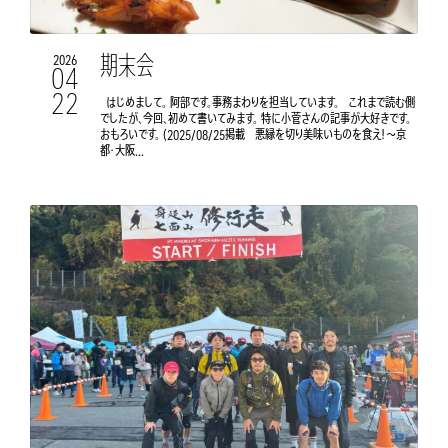
期末会
2026
04
22
はじめまして。 阿部です。事務まわりを担当しています。 これまで読む側
でしたが、今回、初めて書いてみます。 特に小菅さんの記事が大好きです。
おもろいです。 (2025/08/25掲載 悪縁を切り美味いものを食え！〜京
都・大阪...