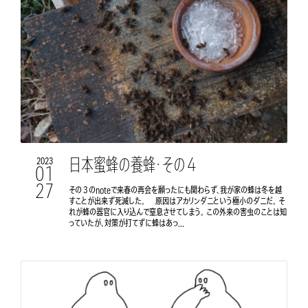
日本蜜蜂の養蜂・その４
2023
01
27
その３のnoteで来春の再会を願ったにも関わらず、我が家の蜂は冬を越
すことが出来ず死滅した。 原因はアカリンダニという極小のダニだ。 そ
れが蜂の器官に入り込んで窒息させてしまう。 この外来の害虫のことは知
っていたが、対策が打てずに蜂はあっ...