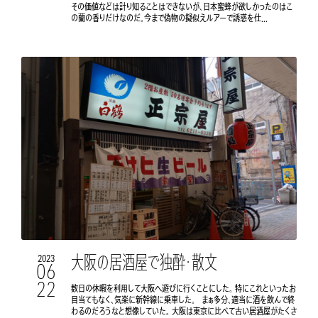
その価値などは計り知ることはできないが、日本蜜蜂が欲しかったのはこ
の蘭の香りだけなのだ。今まで偽物の擬似えルアーで誘惑を仕...
大阪の居酒屋で独酔・散文
2023
06
22
数日の休暇を利用して大阪へ遊びに行くことにした。 特にこれといったお
目当てもなく、気楽に新幹線に乗車した。 まぁ多分、適当に酒を飲んで終
わるのだろうなと想像していた。 大阪は東京に比べて古い居酒屋がたくさ