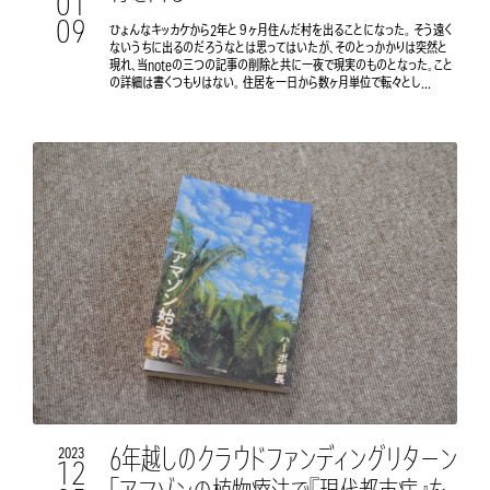
01
09
ひょんなキッカケから2年と９ヶ月住んだ村を出ることになった。 そう遠く
ないうちに出るのだろうなとは思ってはいたが、そのとっかかりは突然と
現れ、当noteの三つの記事の削除と共に一夜で現実のものとなった。こと
の詳細は書くつもりはない。 住居を一日から数ヶ月単位で転々とし...
6年越しのクラウドファンディングリターン
2023
12