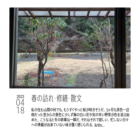
春の訪れ・修繕・散文
2023
04
18
私の住む山間の村でも、もうすぐやっと桜が咲きそうだ。 5ヶ月も茶色一辺
倒だった窓からの景色に少しず梅の白い花や気の早い野草が色を添え始
めた。 こうなると冬の終幕は一瞬だ。それはそれで寂しい。 忙しない日々
への準備が出来ていない体が重く感じられる。 &nbs...