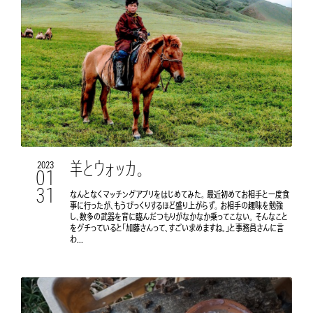
羊とウォッカ。
2023
01
31
なんとなくマッチングアプリをはじめてみた。 最近初めてお相手と一度食
事に行ったが、もうびっくりするほど盛り上がらず。 お相手の趣味を勉強
し、数多の武器を背に臨んだつもりがなかなか乗ってこない。 そんなこと
をグチっていると「加藤さんって、すごい求めますね。」と事務員さんに言
わ...