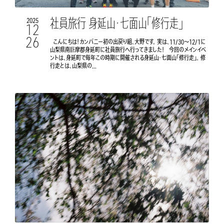
社員旅行 身延山・七面山「修行走」
2025
12
26
こんにちは！カンパニー初の出戻り組、大野です。 実は、11/30〜12/1に
山梨県南巨摩郡身延町に社員旅行へ行ってきました！ 今回のメインイベ
ントは、身延町で毎年この時期に開催される身延山・七面山「修行走」。 修
行走とは、山梨県の...