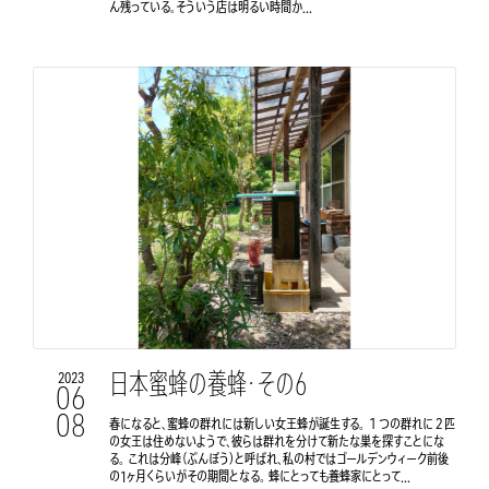
ん残っている。そういう店は明るい時間か...
日本蜜蜂の養蜂・その6
2023
06
08
春になると、蜜蜂の群れには新しい女王蜂が誕生する。 １つの群れに２匹
の女王は住めないようで、彼らは群れを分けて新たな巣を探すことにな
る。 これは分峰（ぶんぽう）と呼ばれ、私の村ではゴールデンウィーク前後
の1ヶ月くらいがその期間となる。 蜂にとっても養蜂家にとって...