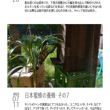
客を招くのは初めてだ。 下見の段階から七輪を持ち込んで味付けされた
ホルモンを炙っている姿などを見ると、その民族的感覚の違いにやはり自
分とは異なる血の流れを感じるものがあった。 キャンプ当日は何か...
日本蜜蜂の養蜂・その7
2023
07
11
キンリョウヘンの誘惑はとてつもなかった。 ユニクロ、いや、ナイキ、などで
はなく、プラダであって、グッチだったり、そしてヴィトンだった。 もはや私に