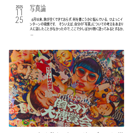
写真論
2025
11
25
6月以来、旅が全くできておらず、何を書こうかと悩んでいる。 ひよっこイ
ンターンの琉慎です。 そういえば、自分の「写真」についての考えをあまり
人に話したことがなかったので、ここで少しばかり熱く語ってみるとするか。
...