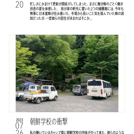
20
忙しさにかまけて更新が間延びしてしまった。 まさに働き蜂のごとく働き
田舎の夏を体感した。 我が家の軒先に置いた2つの捕獲箱には、今年も
無事に日本蜜蜂が住み着いた。 冬場から長いこと気を揉んでいた蜂の誘
因だったが、一度彼らの居住が決まればそこか...
朝鮮学校の衝撃
2023
07
26
私の働いているキャンプ場に朝鮮学校の団体がやって来た。 彼らのような