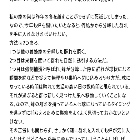
私の家の巣は昨年の冬を越すことができずに死滅してしまった。
なので、今年も蜂を飼いたいとなると、何処かから分峰した群れ
を手に入れなければいけない。
方法は2つある。
1つは他の養蜂家の分峰した群れを頂く。
2つ目は巣箱を置いて群れを自然に誘引する方法だ。
1つ目は強制捕獲と呼ばれ、蜂が分峰した際に群れが球状になる
瞬間を網などで捉えて無理やり巣箱へ閉じ込めるやり方だ。球に
なっている時間は晴れて気温の高い日の数時間と限られている。
それが過ぎると群は新しく見つけた巣へ移動していくことにな
る。なので、蜂の群れを持っている人は球になっているタイミング
を逃さずに捕らえるために巣箱をよくよく見張っておかないとい
けない。
その苦労にも関わらず、せっかく箱に群れを入れても蜂が気に入
らなければどこかへ勝手に飛んでいってしまうこともしばしば