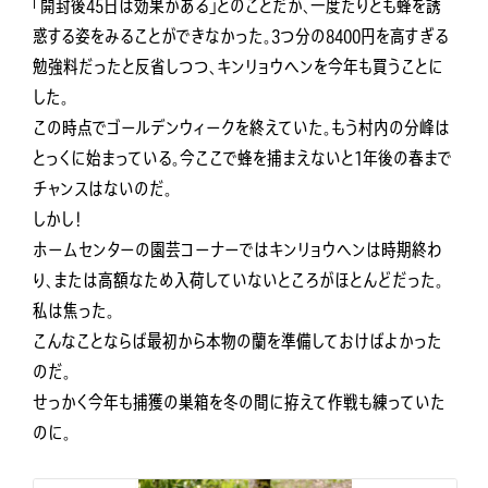
「開封後45日は効果がある」とのことだが、一度たりとも蜂を誘
惑する姿をみることができなかった。3つ分の8400円を高すぎる
勉強料だったと反省しつつ、キンリョウヘンを今年も買うことに
した。
この時点でゴールデンウィークを終えていた。もう村内の分峰は
とっくに始まっている。今ここで蜂を捕まえないと1年後の春まで
チャンスはないのだ。
しかし！
ホームセンターの園芸コーナーではキンリョウヘンは時期終わ
り、または高額なため入荷していないところがほとんどだった。
私は焦った。
こんなことならば最初から本物の蘭を準備しておけばよかった
のだ。
せっかく今年も捕獲の巣箱を冬の間に拵えて作戦も練っていた
のに。