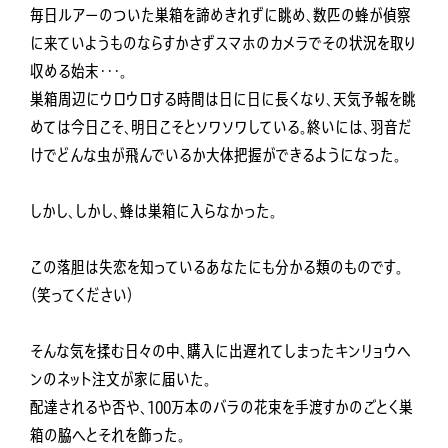
毎日ルアーのついた巣箱を諦めきれずに眺め、数匹の蜂が偵察
に来ていようものならすかさずスマホのカメラでその状況を取り
収める始末・・・。
巣箱周辺にウロウロする時間は日に日に長くなり、天気予報を眺
めては今日こそ、明日こそとソワソワしている。終いには、羽音だ
けでどんな虫が飛んでいるか大体把握ができるようになった。
しかし、しかし、蜂は巣箱に入らなかった。
この落胆は失恋を知っているあなたにも分かる類のものです。
（笑ってください）
そんな気を揉む日々の中、購入に出遅れてしまったキンリョウヘ
ンのネット注文が家に届いた。
配達されるや否や、100万本のバラの花束を手渡すかのごとく巣
箱の脇へとそれを飾った。