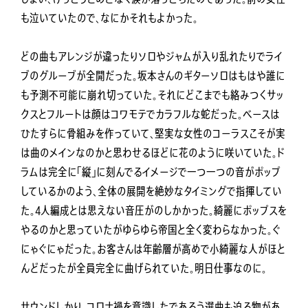
も泣いていたので、なにかそれもよかった。
どの曲もアレンジが違ったりソロやジャムが入り乱れたりでライ
ブのグルーブが全開だった。坂本さんのギターソロはもはや誰に
も予測不可能に崩れ切っていた。それにどこまでも絡みつくサッ
クスとフルートは顔はコワモテでカラフルな蛇だった。ベースは
ひたすらに骨組みを作っていて、堅実な女性のコーラスこそが実
は曲のメインなのかと思わせるほどに花のように咲いていた。ド
ラムは完全に「縦」に刻んでるイメージで一つ一つの音がポップ
しているかのよう、全体の展開を絶妙なタイミングで指揮してい
た。4人編成とは思えない音圧がのしかかった。綺麗にポップスを
やるのかと思っていたがゆらゆら帝国と全く変わらなかった。ぐ
にゃぐにゃだった。お客さんは年齢層が高めで小綺麗な人がほと
んどだったが全員完全に曲げられていた。明日仕事なのに。
サウンドしかり、コロナ禍を意識したであろう選曲も迫る物があ