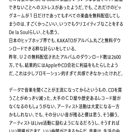
できないことへのストレスがあったようだ。でも、これだけのビッ
グネームが１日だけであってもすべての楽曲を無料配信してし
まうのは、すごくかっこいい。いつでもクリエイティブなことをする
De la Soulらしい、とも思う。
日本のヒップホップ界でも、KAKATOがアルバム丸ごと無料ダウ
ンロードできる粋な計らいをしている。
昨年、Ｕ２の無料配信されたアルバムのダウンロード数は2600
万。でも、結果的にはAppleやCD会社に利益をもたらしたよう
だ。これは少しプロモーション的すぎて共感できなかったけれど。
データで音楽を聞くことが主流になってからというもの、CDを買
うことがめっきり減った。大手のＣＤ屋や歴史あるレコード屋が
なくなるのもしょうがない。アーティスト活動は大変になる一方
かもしれない。でも、その分いい音が残ると僕は思う。そう願う。
アーティストはLive活動に励むようになるだろうし、そうすれば
いい現場ができて、いい仲間ができるからだ。音楽は、生活の中