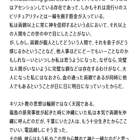
はアセンションしている存在であって、しかもそれは流行りのス
ピリチュアリティとは一線を画す筋金が入っている。
私は両親以上に常に神を信仰するという点において、それ以上
の人間をこの世の中で目にしたことがない。
が、しかし、両親が個人としてどういう人間で、それを息子がどう
感じるかということなど、他人事ほどにどーでもいーことなのか
もしれなーいといつしか私は思うようになった。なぜなら、完璧
な人間がいないように完璧な親などは存在するわけがなく、大
人になった私にはなおさら、血の通った両親であるが同時に他
人でもあるということが日に日に明白になっていったからだ。
キリスト教の思想は輪廻ではなく天国である。
福島の原発事故が起きた時に沖縄にいた私は本気で両親を沖
縄に呼んだのだが、千葉にいた2人は、もう十分生きたからここ
でいい、電話越しにそう言った。
その時、彼らはもう私やこの世から離れて神と一緒なのだと思っ