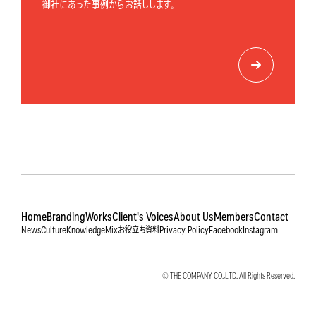
御社にあった事例からお話しします。
Home
Branding
Works
Client's Voices
About Us
Members
Contact
News
Culture
Knowledge
Mix
お役立ち資料
Privacy Policy
Facebook
Instagram
© THE COMPANY CO.,LTD. All Rights Reserved.