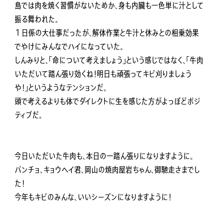
島では肉を焼く習慣がないためか、身も内臓も一色単に汁として
振る舞われた。
１日係の大仕事だったが、解体作業と牛汁と休みとの相乗効果
でやけにみんなでハイになっていた。
しんみりと、「命について考えましょう」という感じではなく、「牛肉
いただいて踏ん張り効くね！明日も頑張ってキビ刈りましょう
や！」というようなテンションだ。
頭で考えるよりも体でダイレクトに生を感じた方がよっぽどポジ
ティブだ。
今日いただいた牛肉も、本日の一踏ん張りになりますように。
パンチョ、キョウヘイ君、岡山の焼肉屋岩ちゃん、御馳走さまでし
た！
今年もキビのみんな、いいシーズンになりますように！