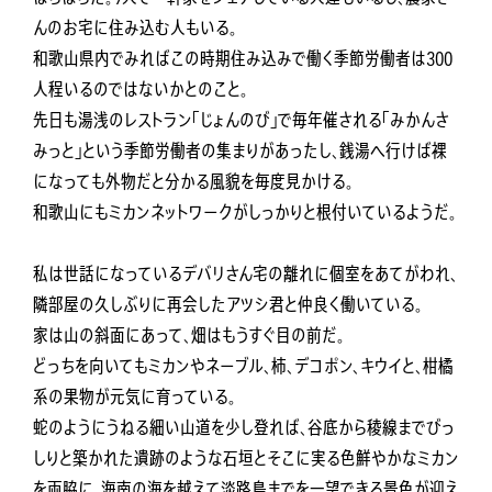
んのお宅に住み込む人もいる。
和歌山県内でみればこの時期住み込みで働く季節労働者は300
人程いるのではないかとのこと。
先日も湯浅のレストラン「じょんのび」で毎年催される「みかんさ
みっと」という季節労働者の集まりがあったし、銭湯へ行けば裸
になっても外物だと分かる風貌を毎度見かける。
和歌山にもミカンネットワークがしっかりと根付いているようだ。
私は世話になっているデバリさん宅の離れに個室をあてがわれ、
隣部屋の久しぶりに再会したアツシ君と仲良く働いている。
家は山の斜面にあって、畑はもうすぐ目の前だ。
どっちを向いてもミカンやネーブル、柿、デコポン、キウイと、柑橘
系の果物が元気に育っている。
蛇のようにうねる細い山道を少し登れば、谷底から稜線までびっ
しりと築かれた遺跡のような石垣とそこに実る色鮮やかなミカン
を両脇に、海南の海を越えて淡路島までを一望できる景色が迎え