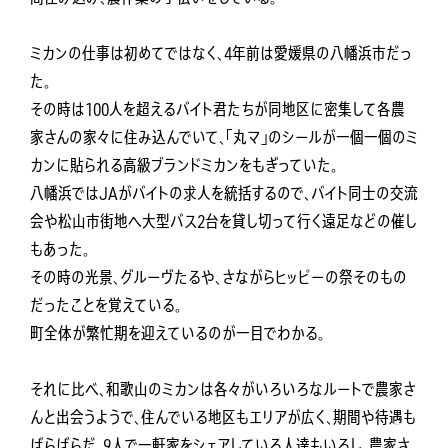
ミカンの仕事は初めてではなく、4年前は愛媛県の八幡浜市だっ
た。
その時は100人を超えるバイト君たちが同地区に密集して各農
家さんの家々に住み込んでいて、「丸マ」のシールが一個一個のミ
カンに貼られる高級ブランドミカンをもぎっていた。
八幡浜ではJAがバイトの求人を統括するので、バイト同士の交流
会や松山市街地へ大型バス2台を貸し切って行く遠足などの催し
もあった。
その時の光景、グルーヴたるや、さながらヒッピーの祭そのもの
だったことを覚えている。
町全体が繁忙期を迎えているのが一目でわかる。
それに比べ、和歌山のミカンは各々がいろいろなルートで農家さ
んと出会うようで、住んでいる地区もエリアが広く、期間や待遇も
ばらばらだ。9人で一軒家をシェアしている人達もいるし、農家さ