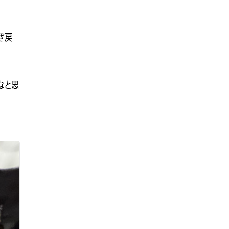
ざ戻
なと思