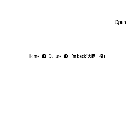
s
Client's Voices
About Us
Members
Contact
Open
 Strategy
ng
NE STORE
ite
ic
e
Home
Culture
I’m back「大野 一樹」
uct & Package
cation
t