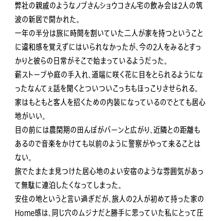
弊社の親戚のようなノブさんショウコさん宅の飲み会は2人の筑
波の新居で開かれた。
一年の半分は旅に時間を割いていた二人が家を持つということ
に違和感を覚えずにはいられなかったが、今の2人をみるとすっ
かりと彼らの日常がそこで始まっているようだった。
薪ストーブや庭の手入れ、道端に咲く花に目をとられるようにな
ったなんてぇ話を聞くとついついこっちもほっこりさせられる。
家はもともと客人を招くための内装になっているのでとても居心
地がいい。
目の前には農閑期の田んぼがバーンと広がり、近隣との距離も
あるので音楽をかけても以前のように警察がやって来ることは
ない。
旅でたまたま見つけた居心地のよい安宿のような雰囲気があっ
て無駄に連泊したくなってしまった。
安住の地というと言い過ぎだが、旅人の2人が初めて持った家の
Home感は、同じ穴のムジナだと勝手に思っていた私にとって圧