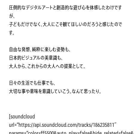
圧倒的なデジタルアートと創造的な遊び心を体感したわけです
が、
子どもだけでなく、大人にこそ観てほしいのだろうと感じたので
す。
自由な発想、純粋に楽しむ姿勢も、
日本的ビジュアルの美意識も、
大人から、これからの大人への提案として。
日々の生活でも仕事でも、
大切な事や意味を意識していこう。なんて思ったり。
[soundcloud
url=”https://api.soundcloud.com/tracks/186235811″
params=”color=ff5500&auto_play=false&hide_related=fal